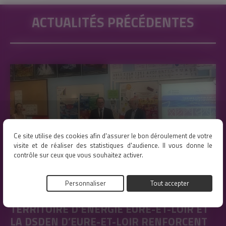
ACTUALITÉS PRÉCÉDENTES
Ce site utilise des cookies afin d'assurer le bon déroulement de votre
visite et de réaliser des statistiques d'audience. Il vous donne le
contrôle sur ceux que vous souhaitez activer.
Personnaliser
Tout accepter
TERRITOIRE D’ÉNERGIE EURE-ET-LOIR ET
LA DSDEN D’EURE-ET-LOIR RENFORCENT