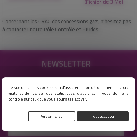
(Fichier de 3 Mo)
Concernant les CRAC des concessions gaz, n'hésitez pas
à contacter notre Pôle Contrôle et Etudes.
NEWSLETTER
Restez informés des nos dernières actualités,
Ce site utilise des cookies afin d'assurer le bon déroulement de votre
visite et de réaliser des statistiques d'audience. Il vous donne le
événements en vous abonnant à notre lettre
contrôle sur ceux que vous souhaitez activer.
d'informations.
Personnaliser
Tout accepter