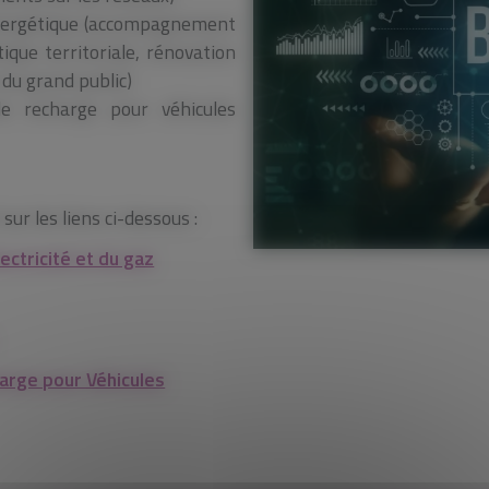
énergétique (accompagnement
tique territoriale, rénovation
du grand public)
e recharge pour véhicules
ur les liens ci-dessous :
lectricité et du gaz
arge pour Véhicules