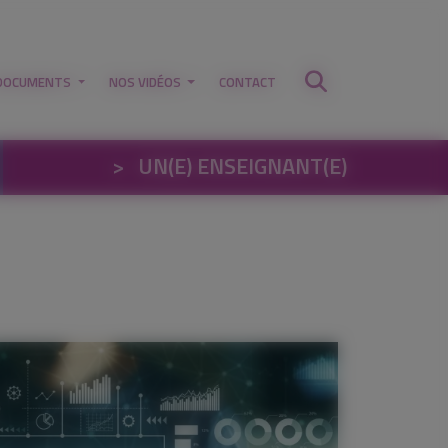
DOCUMENTS
NOS VIDÉOS
CONTACT
>
UN(E) ENSEIGNANT(E)