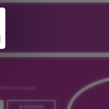
t
e
ettre d'informations.
Je m'inscris