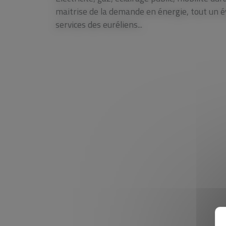
maitrise de la demande en énergie, tout un év
services des euréliens...