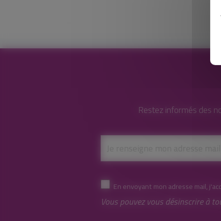
Restez informés des no
En envoyant mon adresse mail, j'ac
Vous pouvez vous désinscrire à to