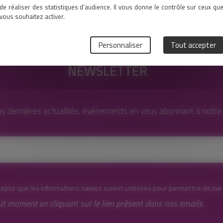
de réaliser des statistiques d'audience. Il vous donne le contrôle sur ceux qu
vous souhaitez activer.
Personnaliser
Tout accepter
NEWSLETTER
s dernières actualités, événements en vous abonnant à notre l
cepte que les informations saisies soient utilisées pour permettre de me
ut moment en cliquant sur le lien présent dans nos emails.