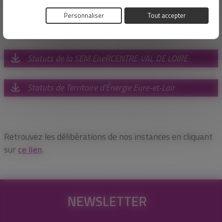
Personnaliser
Tout accepter
Documents relatifs aux statuts
Statuts de la SEM EneRCENTRE-VAL DE LOIRE
Statuts de Territoire d'Énergie Eure-et-Loir
Retrouvez les délibérations de nos instances en cliquant
sur
ce lien
.
NEWSLETTER