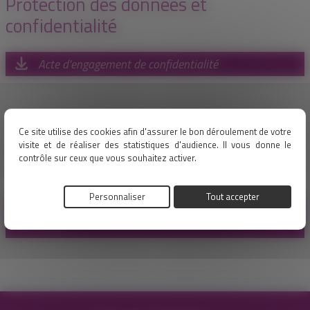
Protection des données et
confidentialité
Acte d'engagement de confidentialité
Documents pour les collectivités
Ce site utilise des cookies afin d'assurer le bon déroulement de votre
adhérentes à Territoire d'Énergie
visite et de réaliser des statistiques d'audience. Il vous donne le
contrôle sur ceux que vous souhaitez activer.
Eure-et-Loir
Personnaliser
Tout accepter
Modèle de délibération pour l'adhésion d'une
commune