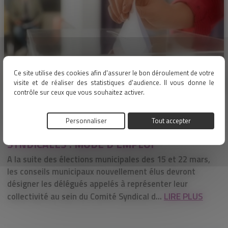
Ce site utilise des cookies afin d'assurer le bon déroulement de votre
visite et de réaliser des statistiques d'audience. Il vous donne le
contrôle sur ceux que vous souhaitez activer.
18/02/2026
Administration générale
Personnaliser
Tout accepter
RENOUVELLEMENT DES INSTANCES
SYNDICALES : MODE D'EMPLOI
A la suite des élections municipales des 15 et 22 mars,
les conseils municipaux nouvellement élus devront
désigner les délégués appelés à représenter leur
LIRE PLUS
collectivité au sein du Comité Syndical d...