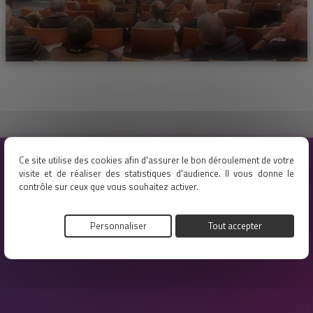
Ce site utilise des cookies afin d'assurer le bon déroulement de votre
DOCUMENTS
visite et de réaliser des statistiques d'audience. Il vous donne le
contrôle sur ceux que vous souhaitez activer.
Télécharger les documents c'est Ici !
Personnaliser
Tout accepter
Documents administration générale