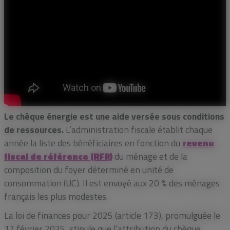
Le chèque énergie est une aide versée sous conditions
de ressources.
L’administration fiscale établit chaque
année la liste des bénéficiaires en fonction du
revenu
fiscal de référence (RFR)
du ménage et de la
composition du foyer déterminé en unité de
consommation (UC). Il est envoyé aux 20 % des ménages
français les plus modestes.
La loi de finances pour 2025 (article 173), promulguée le
17 février 2025, stipule que l’attribution du chèque