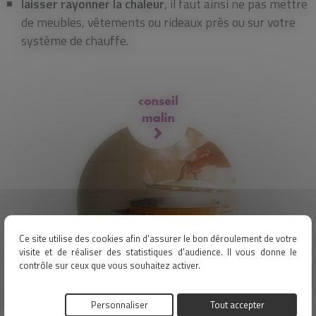
laisser rayonner la chaleur
, il faut ainsi ne pas mettre
de meubles, vêtements ou rideaux près ou sur votre
système de chauffe.
Ce site utilise des cookies afin d'assurer le bon déroulement de votre
visite et de réaliser des statistiques d'audience. Il vous donne le
contrôle sur ceux que vous souhaitez activer.
mettre un
couvercle sur la casserole
lors de la
Personnaliser
Tout accepter