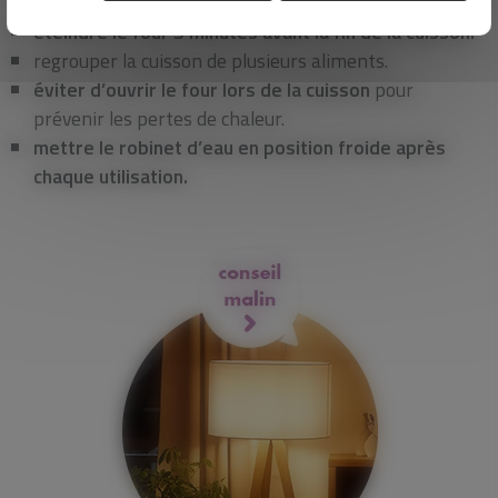
cuisson.
éteindre le four 5 minutes avant la fin de la cuisson.
regrouper la cuisson de plusieurs aliments.
éviter d’ouvrir le four lors de la cuisson
pour
prévenir les pertes de chaleur.
mettre le robinet d’eau en position froide après
chaque utilisation.