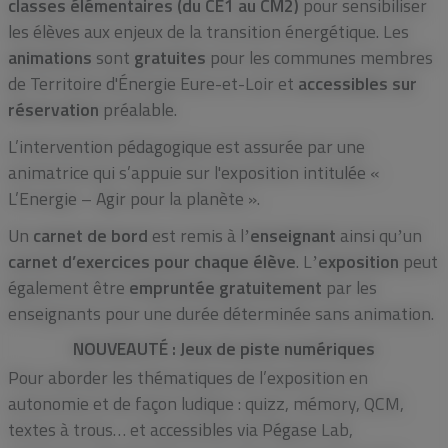
classes élémentaires (du CE1 au CM2)
pour sensibiliser
les élèves aux enjeux de la transition énergétique. Les
animations
sont
gratuites
pour les communes membres
de Territoire d'Énergie Eure-et-Loir et
accessibles sur
réservation
préalable.
L’intervention pédagogique est assurée par une
animatrice qui s’appuie sur l'exposition intitulée «
L’Energie – Agir pour la planète ».
Un
carnet de bord
est remis à lʼ
enseignant
ainsi quʼun
carnet d’exercices pour chaque élève
. Lʼ
exposition
peut
également être
empruntée gratuitement
par les
enseignants pour une durée déterminée sans animation.
NOUVEAUTÉ : Jeux de piste numériques
Pour aborder les thématiques de l’exposition en
autonomie et de façon ludique : quizz, mémory, QCM,
textes à trous… et accessibles via Pégase Lab,