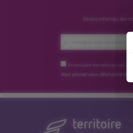
Restez informés des no
En envoyant mon adresse mail, j'ac
Vous pouvez vous désinscrire à to