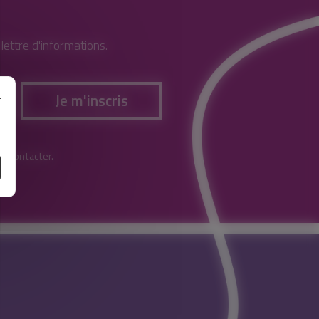
ettre d'informations.
Je m'inscris
t
e
 recontacter.