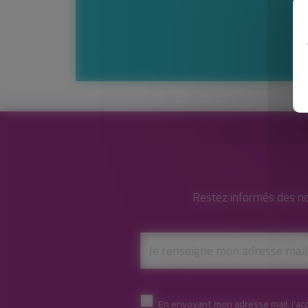
Restez informés des no
En envoyant mon adresse mail, j'ac