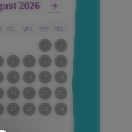
gust 2026
.
JEU.
VEN.
SAM.
DIM.
1
2
6
7
8
9
2
13
14
15
16
9
20
21
22
23
6
27
28
29
30