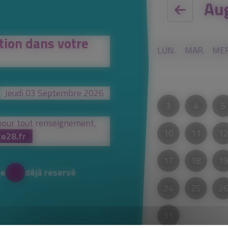
Au
tion dans votre
LUN.
MAR.
MER
Jeudi 03 Septembre 2026
3
4
5
pour tout renseignement,
10
11
1
e28.fr
17
18
1
le
déjà reservé
24
25
2
31