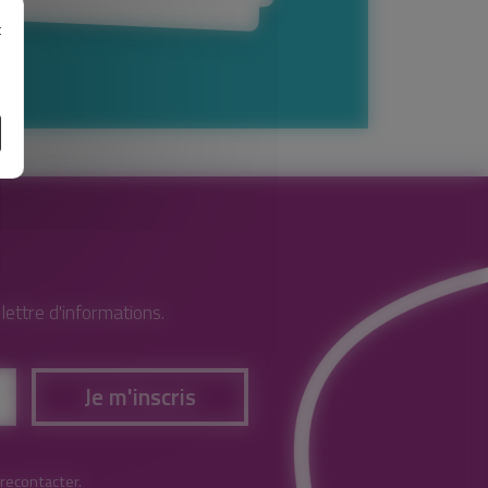
t
e
ettre d'informations.
Je m'inscris
 recontacter.