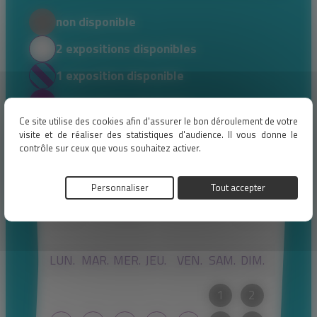
non disponible
2 expositions disponibles
1 exposition disponible
2 expositions réservées
Ce site utilise des cookies afin d'assurer le bon déroulement de votre
visite et de réaliser des statistiques d'audience. Il vous donne le
contrôle sur ceux que vous souhaitez activer.
Personnaliser
Tout accepter
August 2026
LUN.
MAR.
MER.
JEU.
VEN.
SAM.
DIM.
1
2