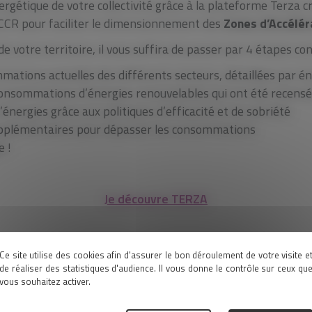
ergétique de votre collectivité grâce à la plateforme Terza c
NCCR pour faciliter le dimensionnement des
Zones d’Accélér
e votre territoire, il vous suffira de passer par 4 étapes con
mations actuelles des différents secteurs, détaillées par é
 consommations d’énergies renouvelables qui ont été recens
nergies grâce aux politiques d’efficacité et de sobriété
upplémentaires pour dépasser les consommations
e !
Je découvre TERZA
Ce site utilise des cookies afin d'assurer le bon déroulement de votre visite e
de réaliser des statistiques d'audience. Il vous donne le contrôle sur ceux qu
vous souhaitez activer.
NEWSLETTER