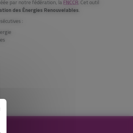
réée par notre fédération, la
FNCCR
. Cet outil
ation des Énergies Renouvelables
.
sécutives :
nergie
ées
t
e