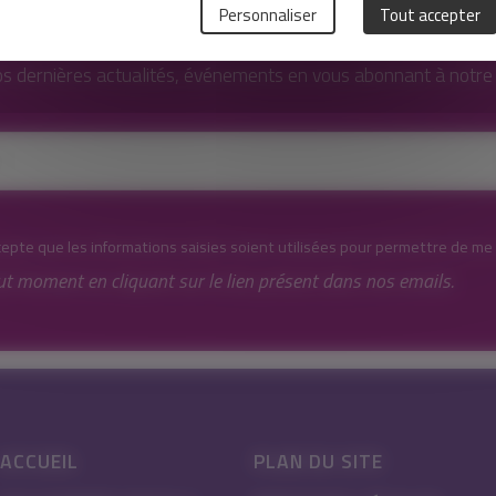
Personnaliser
Tout accepter
s dernières actualités, événements en vous abonnant à notre l
cepte que les informations saisies soient utilisées pour permettre de me
ut moment en cliquant sur le lien présent dans nos emails.
ACCUEIL
PLAN DU SITE