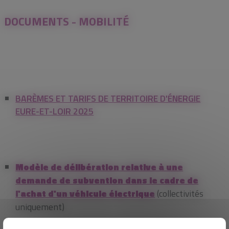
DOCUMENTS - MOBILITÉ
BARÈMES ET TARIFS DE TERRITOIRE D'ÉNERGIE
EURE-ET-LOIR 2025
Modèle de délibération relative à une
demande de subvention dans le cadre de
l'achat d'un véhicule électrique
(collectivités
uniquement)