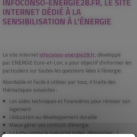
INFOCONSO-ENERGIE28.FR, LE SITE
INTERNET DÉDIÉ À LA
SENSIBILISATION À L'ÉNERGIE
Le site internet
infoconso-energie28.fr
, développé
par ENERGIE Eure-et-Loir, a pour objectif d'informer les
particuliers sur toutes les questions liées à l'énergie.
Abordable et facile à utiliser par tous, il traite des
thématiques suivantes :
Les aides techniques et financières pour rénover son
logement
L'éducation au développement durable
Mieux gérer ses contrats d'énergie
La lutte contre la précarité (aides, démarches,...)