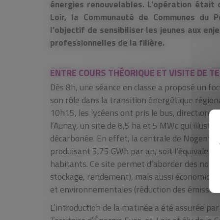
énergies renouvelables. L’opération était 
Loir, la Communauté de Communes du Pe
l’objectif de sensibiliser les jeunes aux en
professionnelles de la filière.
ENTRE COURS THÉORIQUE ET VISITE DE T
Dès 8h, une séance en classe a proposé un focu
son rôle dans la transition énergétique régiona
10h15, les lycéens ont pris le bus, direction l
l’Aunay, un site de 6,5 ha et 5 MWc qui illustre 
décarbonée. En effet, la centrale de Nogent-
produisant 5,75 GWh par an, soit l’équivalent
habitants. Ce site permet d’aborder des notio
stockage, rendement), mais aussi économiques
et environnementales (réduction des émissions d
L’introduction de la matinée a été assurée p