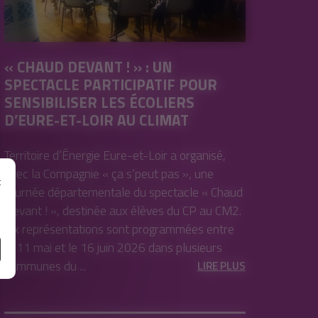
« CHAUD DEVANT ! » : UN
SPECTACLE PARTICIPATIF POUR
SENSIBILISER LES ÉCOLIERS
D’EURE-ET-LOIR AU CLIMAT
Territoire d’Énergie Eure-et-Loir a organisé,
avec la Compagnie « ça s’peut pas », une
t
tournée départementale du spectacle « Chaud
e
Devant ! », destinée aux élèves du CP au CM2.
Six représentations sont programmées entre
le 11 mai et le 16 juin 2026 dans plusieurs
communes du ...
LIRE PLUS