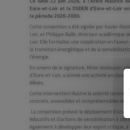
Ce lundi 22 juin 2026, à l’école Maurice d
Eure-et-Loir et la DSDEN d’Eure-et-Loir on
la période 2026-2030.
Cette convention a été signée par Xavier Nicol
Loir, et Philippe Ballé, directeur académique d
Loir. Elle formalise une coopération en faveu
la transition énergétique et de la sensibilisat
l’énergie.
En amont de la signature, Mme Voulouzan, con
d’Eure-et-Loir, a animé une activité en classe 
élèves.
Cette intervention illustre la volonté commun
concrets, accessibles et compréhensibles dès l
La convention prévoit le déploiement d’animat
éducatifs et d’actions de sensibilisation à des
également à développer leur esprit critique, à r