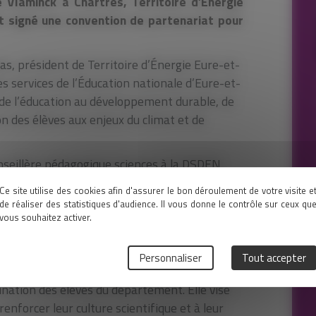
e Vlaminck à Chartres, Territoire d’Énergie
t signé une convention de partenariat pour
as, président de Territoire d’Énergie Eure-et-
es services de l’Éducation nationale d’Eure-et-
r de l’éducation au développement durable, de
ion des élèves aux enjeux du climat et de
seillère pédagogique sciences à la DSDEN
autour de la transition énergétique avec les
Ce site utilise des cookies afin d'assurer le bon déroulement de votre visite e
de réaliser des statistiques d'audience. Il vous donne le contrôle sur ceux qu
vous souhaitez activer.
e des deux partenaires de rendre ces sujets
e plus jeune âge.
Personnaliser
Tout accepter
ions pédagogiques, d’ateliers, de supports
tination des élèves du département. Elle vise
enforcer leur culture scientifique et à leur