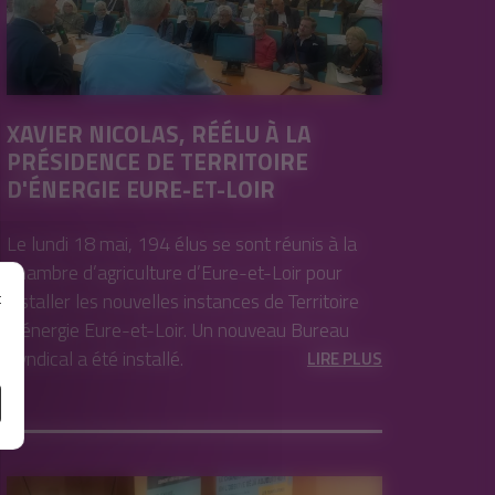
XAVIER NICOLAS, RÉÉLU À LA
PRÉSIDENCE DE TERRITOIRE
D'ÉNERGIE EURE-ET-LOIR
Le lundi 18 mai, 194 élus se sont réunis à la
Chambre d’agriculture d’Eure-et-Loir pour
installer les nouvelles instances de Territoire
t
e
d’énergie Eure-et-Loir. Un nouveau Bureau
Syndical a été installé.
LIRE PLUS