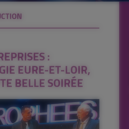
CTION
EPRISES :
GIE EURE-ET-LOIR,
TE BELLE SOIRÉE