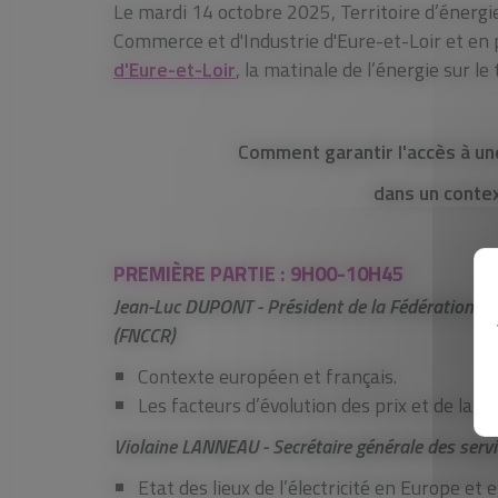
Le mardi 14 octobre 2025, Territoire d’énergi
Commerce et d'Industrie d'Eure-et-Loir et en p
d'Eure-et-Loir
, la matinale de l’énergie sur le
Comment garantir l'accès à un
dans un conte
PREMIÈRE PARTIE : 9H00-10H45
Jean-Luc DUPONT - Président de la Fédération Na
(FNCCR)
Contexte européen et français.
Les facteurs d’évolution des prix et de la c
Violaine LANNEAU - Secrétaire générale des serv
Etat des lieux de l’électricité en Europe et 